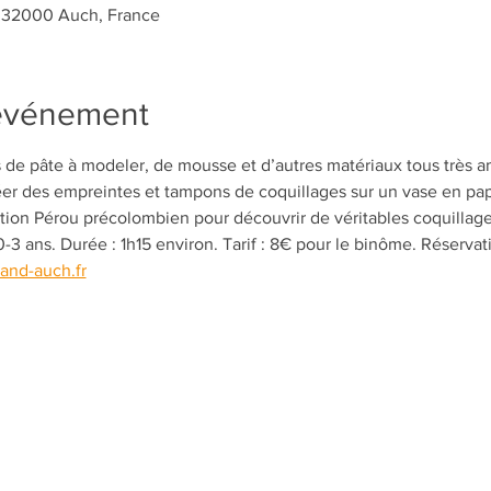
, 32000 Auch, France
'événement
 de pâte à modeler, de mousse et d’autres matériaux tous très a
er des empreintes et tampons de coquillages sur un vase en papie
ition Pérou précolombien pour découvrir de véritables coquillag
-3 ans. Durée : 1h15 environ. Tarif : 8€ pour le binôme. Réservat
nd-auch.fr