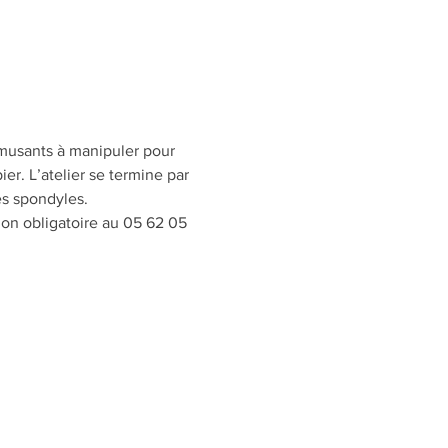
musants à manipuler pour 
r. L’atelier se termine par 
es spondyles.
ion obligatoire au 05 62 05 