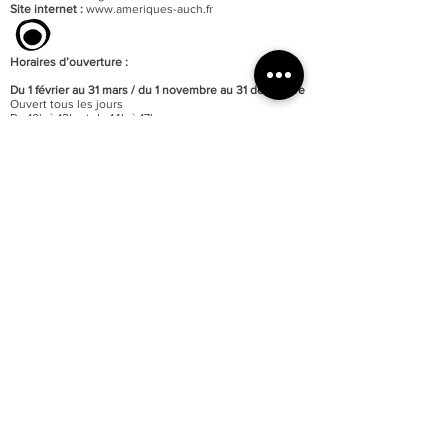
Site internet :
www.ameriques-auch.fr
Horaires d’ouverture :
Du 1 février au 31 mars / du 1 novembre au 31 décembre
Ouvert tous les jours
De 10h à 12h et de 14h à 17h
Fermé les jours fériés
Du 1 avril au 13 juillet / du 16 août au 31 octobre
Ouvert tous les jours
De 10h à 12h et de 14h à 18h
Ouvert les jours fériés
Du 14 juillet au 15 août / o
uvert tous les jours
De 10h à 12h30 et de 15h à 19h
Ouvert les jours fériés
Fermeture de la billetterie :
40 minutes avant celle des
portes
Fermeture annuelle au mois de janvier
Accessibilité totale du musée aux personnes à mobilité