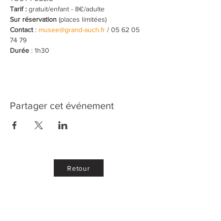
Tarif :
 gratuit/enfant - 8€/adulte
Sur réservation
 (places limitées)
Contact
 : 
musee@grand-auch.fr
 / 05 62 05 
74 79
Durée
 : 1h30
Partager cet événement
Retour