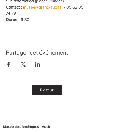
Sur réservation
 (places limitées)
Contact
 : 
musee@grand-auch.fr
 / 05 62 05 
74 79
Durée
 : 1h30
Partager cet événement
Retour
Musée des Amériques—Auch