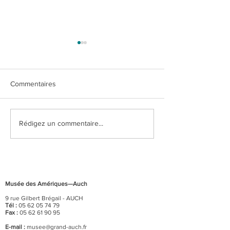
Commentaires
"Dia de los muer
Pérou précolombien, un
Rédigez un commentaire...
autre regard sur le monde
Musée des Amériques—Auch
9 rue Gilbert Brégail - AUCH
Tél :
05 62 05 74 79
Fax :
05 62 61 90 95
E-mail :
musee@grand-auch.fr