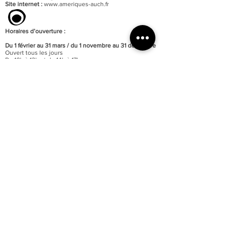
Site internet :
www.ameriques-auch.fr
Horaires d’ouverture :
Du 1 février au 31 mars / du 1 novembre au 31 décembre
Ouvert tous les jours
De 10h à 12h et de 14h à 17h
Fermé les jours fériés
Du 1 avril au 13 juillet / du 16 août au 31 octobre
Ouvert tous les jours
De 10h à 12h et de 14h à 18h
Ouvert les jours fériés
Du 14 juillet au 15 août / o
uvert tous les jours
De 10h à 12h30 et de 15h à 19h
Ouvert les jours fériés
Fermeture de la billetterie :
40 minutes avant celle des
portes
Fermeture annuelle au mois de janvier
Accessibilité totale du musée aux personnes à mobilité