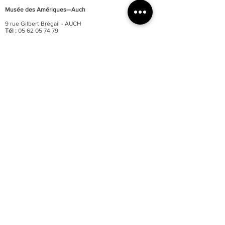
Musée des Amériques—Auch
9 rue Gilbert Brégail - AUCH
Tél :
05 62 05 74 79
Fax :
05 62 61 90 95
E-mail :
musee@grand-auch.fr
Site internet :
www.ameriques-auch.fr
Horaires d’ouverture :
Du 1 février au 31 mars / du 1 novembre au 31 décembre
Ouvert tous les jours
De 10h à 12h et de 14h à 17h
Fermé les jours fériés
Du 1 avril au 13 juillet / du 16 août au 31 octobre
Ouvert tous les jours
De 10h à 12h et de 14h à 18h
Ouvert les jours fériés
Du 14 juillet au 15 août / o
uvert tous les jours
De 10h à 12h30 et de 15h à 19h
Ouvert les jours fériés
Fermeture de la billetterie :
40 minutes avant celle des
portes
Fermeture annuelle au mois de janvier