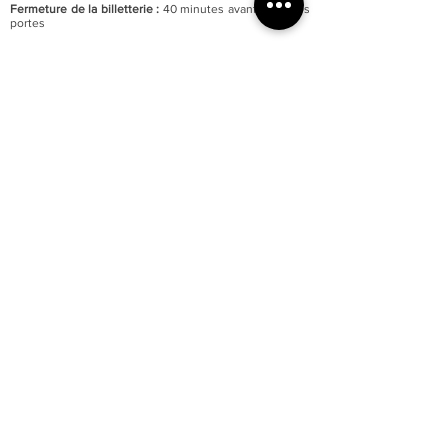
Fermeture de la billetterie :
40 minutes avant celle des
portes
Fermeture annuelle au mois de janvier
Accessibilité totale du musée aux personnes à mobilité
réduite
Parking du quai Lissagaray à proximité (300 mètres)
En savoir +
Tarification :
Plein tarif : 6 €
Tarif réduit : 3 €
Gratuité pour les moins de 18 ans et demandeurs
d’emploi.
Gratuité d’entrée le premier week-end de chaque mois.