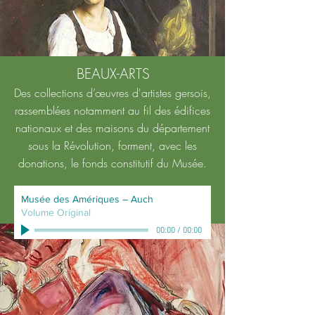
BEAUX-ARTS
Des collections d’œuvres d'artistes gersois,
rassemblées notamment au fil des édifices
nationaux et des maisons du département
sous la Révolution, forment, avec les
donations, le fonds constitutif du Musée.
Voir la section >
Musée des Amériques – Auch
Volume Original
00:00
/
00:00