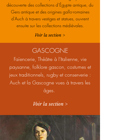
découverte des collections d’Égypte antique, du
Gers antique et des origines gallo-romaines
d'Auch à travers vestiges et statues, ouvrent
ensuite sur les collections médiévales.
Voir la section >
GASCOGNE
Faïencerie, Théâtre à l'Italienne, vie
paysanne, folklore gascon, costumes et
jeux traditionnels, rugby et conserverie :
Auch et la Gascogne vues à travers les
âges.
Voir la section >