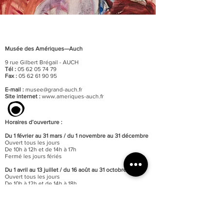
Musée des Amériques—Auch
9 rue Gilbert Brégail - AUCH
Tél :
05 62 05 74 79
Fax :
05 62 61 90 95
E-mail :
musee@grand-auch.fr
Site internet :
www.ameriques-auch.fr
Horaires d’ouverture :
Du 1 février au 31 mars / du 1 novembre au 31 décembre
Ouvert tous les jours
De 10h à 12h et de 14h à 17h
Fermé les jours fériés
Du 1 avril au 13 juillet / du 16 août au 31 octobre
Ouvert tous les jours
De 10h à 12h et de 14h à 18h
Ouvert les jours fériés
Du 14 juillet au 15 août / o
uvert tous les jours
De 10h à 12h30 et de 15h à 19h
Ouvert les jours fériés