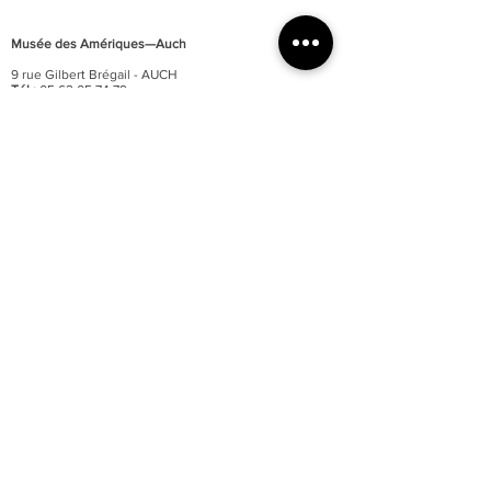
Musée des Amériques—Auch
9 rue Gilbert Brégail - AUCH
Tél :
05 62 05 74 79
Fax :
05 62 61 90 95
E-mail :
musee@grand-auch.fr
Site internet :
www.ameriques-auch.fr
Horaires d’ouverture :
Du 1 février au 31 mars / du 1 novembre au 31 décembre
Ouvert tous les jours
De 10h à 12h et de 14h à 17h
Fermé les jours fériés
Du 1 avril au 13 juillet / du 16 août au 31 octobre
Ouvert tous les jours
De 10h à 12h et de 14h à 18h
Ouvert les jours fériés
Du 14 juillet au 15 août / o
uvert tous les jours
De 10h à 12h30 et de 15h à 19h
Ouvert les jours fériés
Fermeture de la billetterie :
40 minutes avant celle des
portes