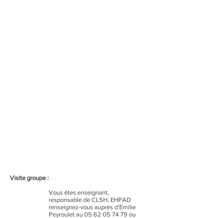
Tarification :
Plein tarif : 6 €
Tarif réduit : 3 €
Gratuité pour les moins de
18 ans et demandeurs
d’emploi.
Gratuité d’entrée le premier
week-end de chaque mois.
Visite groupe :
Vous êtes enseignant,
responsable de CLSH, EHPAD
renseignez-vous auprès d'Emilie
Peyroulet au
05 62 05 74 79
ou