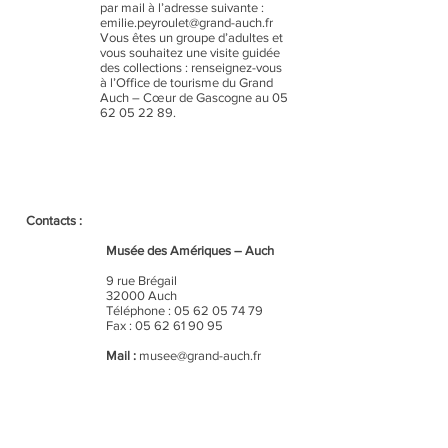
par mail à l’adresse suivante :
emilie.peyroulet@grand-auch.fr
Vous êtes un groupe d’adultes et
vous souhaitez une visite guidée
des collections : renseignez-vous
à l’Office de tourisme du Grand
Auch – Cœur de Gascogne au 05
62 05 22 89.
Contacts :
Musée des Amériques – Auch
9 rue Brégail
32000 Auch
Téléphone : 05 62 05 74 79
Fax :
05 62 61 90 95
Mail :
musee@grand-auch.fr