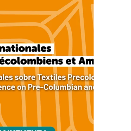
droits sortis des collections, croisez la
mystérieuse Catrina, et laissez-vous porter
par une ambiance musicale envoûtante. En
début de soirée, les plus jeunes pourront
créer leur masque calavera en papier coloré.
Restauration sur place pour prolonger la fête !
Tarif : gratuit pour les moins de 18 ans,
6€/adultes. Venez déguisés et participez au
conc