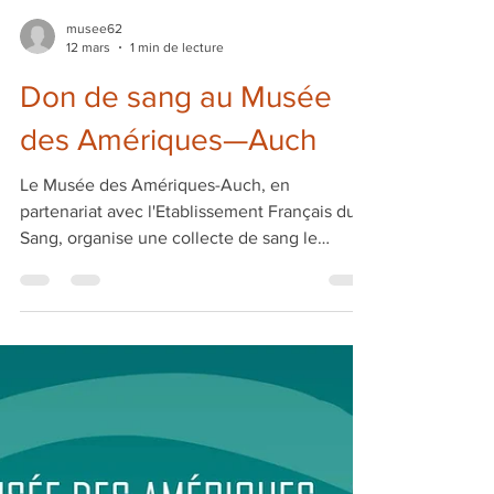
musee62
12 mars
1 min de lecture
Don de sang au Musée
des Amériques—Auch
Le Musée des Amériques-Auch, en
partenariat avec l'Etablissement Français du
Sang, organise une collecte de sang le
vendredi 20 mars 2026. Attention : cette
collecte se déroulera dans les salles du
musée. En conséquence, le musée sera
fermé à la visite ce jour-là. Pour prendre
rendez-vous pour le don du sang, vous
pouvez cliquer ici