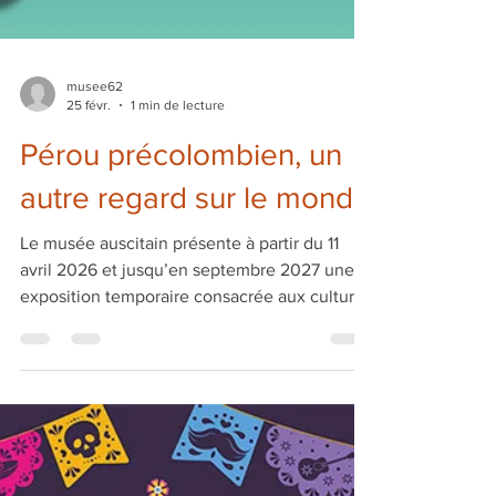
musee62
25 févr.
1 min de lecture
Pérou précolombien, un
autre regard sur le monde
Le musée auscitain présente à partir du 11
avril 2026 et jusqu’en septembre 2027 une
exposition temporaire consacrée aux cultures
préhispaniques du Pérou, réunissant plus de
200 pièces provenant de quatre musées
différents. L’exposition « Pérou
précolombien, un autre regard sur le monde »
est le fruit d’une étroite et fructueuse