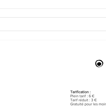
"Dia
Pérou précolombien, un autre
regard sur le monde
Tarification :
Plein tarif : 6 €
Tarif réduit : 3 €
Gratuité pour les moi