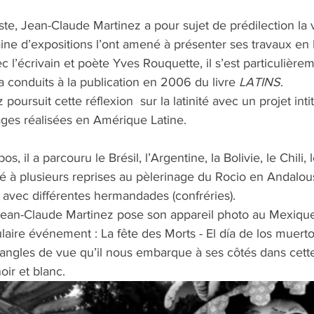
e, Jean-Claude Martinez a pour sujet de prédilection la v
ine d’expositions l’ont amené à présenter ses travaux en
 l’écrivain et poète Yves Rouquette, il s’est particulièrem
es a conduits à la publication en 2006 du livre
 LATINS
.
oursuit cette réflexion  sur la latinité avec un projet intit
ges réalisées en Amérique Latine. 
os, il a parcouru le Brésil, l’Argentine, la Bolivie, le Chili
é à plusieurs reprises au pèlerinage du Rocio en Andalou
 avec différentes hermandades (confréries).
Jean-Claude Martinez pose son appareil photo au Mexique
laire événement : La fête des Morts - El día de los muerto
 angles de vue qu’il nous embarque à ses côtés dans cette
ir et blanc. 