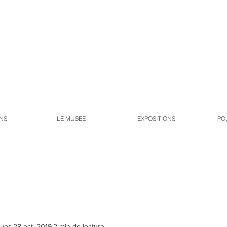
NS
LE MUSEE
EXPOSITIONS
PO
ques
28 oct. 2019
2 min de lecture