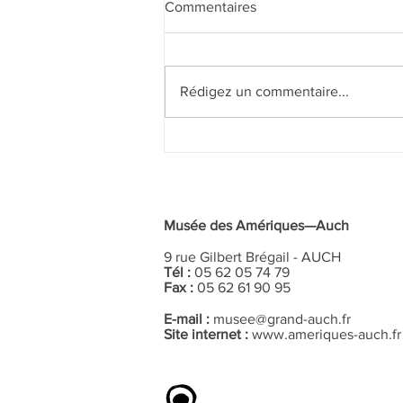
Commentaires
Rédigez un commentaire...
Don de sang au Musée des
Amériques—Auch
Musée des Amériques—Auch
9 rue Gilbert Brégail - AUCH
Tél :
05 62 05 74 79
Fax :
05 62 61 90 95
E-mail :
musee@grand-auch.fr
Site internet :
www.ameriques-auch.fr