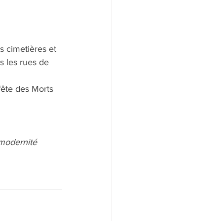
s cimetières et 
ns les rues de 
fête des Morts 
 modernité 