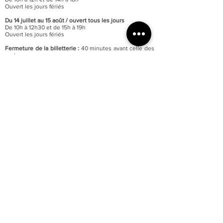
Ouvert les jours fériés
Du 14 juillet au 15 août / o
uvert tous les jours
De 10h à 12h30 et de 15h à 19h
Ouvert les jours fériés
Fermeture de la billetterie :
40 minutes avant celle des
portes
Fermeture annuelle au mois de janvier
Accessibilité totale du musée aux personnes à mobilité
réduite
Parking du quai Lissagaray à proximité (300 mètres)
En savoir +
Tarification :
Plein tarif : 6 €
Tarif réduit : 3 €
Gratuité pour les moins de 18 ans et demandeurs
d’emploi.
Gratuité d’entrée le premier week-end de chaque mois.