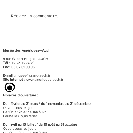
"Dia de los muer
Pérou précolombien, un
Rédigez un commentaire...
autre regard sur le monde
Musée des Amériques—Auch
9 rue Gilbert Brégail - AUCH
Tél :
05 62 05 74 79
Fax :
05 62 61 90 95
E-mail :
musee@grand-auch.fr
Site internet :
www.ameriques-auch.fr
Horaires d’ouverture :
Du 1 février au 31 mars / du 1 novembre au 31 décembre
Ouvert tous les jours
De 10h à 12h et de 14h à 17h
Fermé les jours fériés
Du 1 avril au 13 juillet / du 16 août au 31 octobre
Ouvert tous les jours
De 10h à 12h et de 14h à 18h