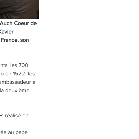
d Auch Coeur de 
Xavier 
 France, son 
nts, les 700 
o en 1522, les 
’ambassadeur a 
 la deuxième 
s réalisé en 
iée au pape 