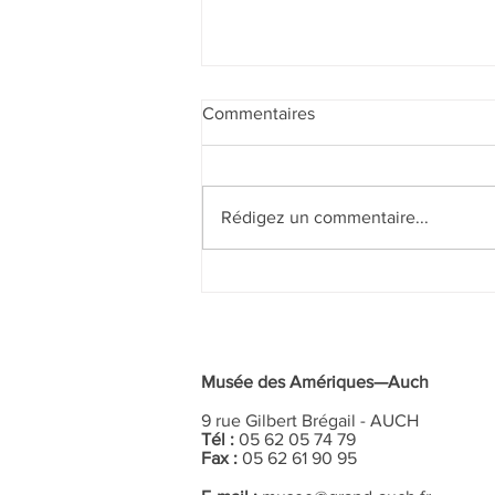
Commentaires
Rédigez un commentaire...
Don de sang au Musée des
Amériques—Auch
Musée des Amériques—Auch
9 rue Gilbert Brégail - AUCH
Tél :
05 62 05 74 79
Fax :
05 62 61 90 95