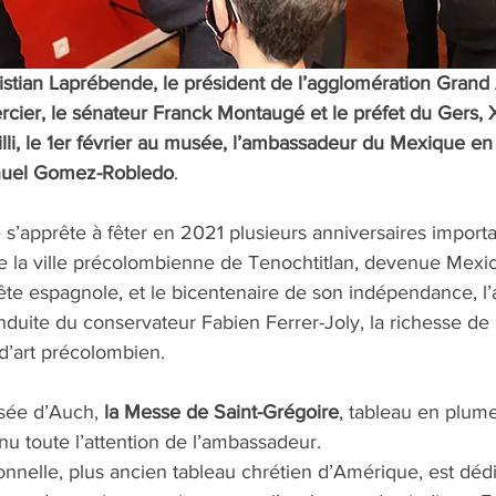
istian Laprébende, le président de l’agglomération Gran
cier, le sénateur Franck Montaugé et le préfet du Gers, 
lli, le 1er février au musée, l’ambassadeur du Mexique en
nuel Gomez-Robledo
. 
s’apprête à fêter en 2021 plusieurs anniversaires importa
de la ville précolombienne de Tenochtitlan, devenue Mexic
te espagnole, et le bicentenaire de son indépendance, l
nduite du conservateur Fabien Ferrer-Joly, la richesse de
d’art précolombien. 
ée d’Auch, 
la Messe de Saint-Grégoire
, tableau en plume
u toute l’attention de l’ambassadeur. 
nnelle, plus ancien tableau chrétien d’Amérique, est déd