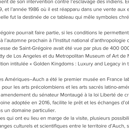
ment de son intervention contre l’esclavage des indiens. En
39, et l’année 1986 où il est réapparu dans une vente aux
uelle fut la destinée de ce tableau qui mêle symboles chré
goire pourrait faire partie, si les conditions le permetten
à l’automne prochain à l’Institut national d’anthropologie
esse de Saint-Grégoire avait été vue par plus de 400 000
ty de Los Angeles et du Metropolitan Museum of Art de
tion intitulée « Golden Kingdoms : Luxury and Legacy in 
s Amériques–Auch a été le premier musée en France labe
 pour les arts précolombiens et les arts sacrés latino-amér
n amendement du sénateur Montaugé à la loi Liberté de cr
moine adoptée en 2016, facilite le prêt et les échanges d’o
s un domaine particulier. 
 qui ont eu lieu en marge de la visite, plusieurs possibil
nges culturels et scientifiques entre le territoire d’Auch,