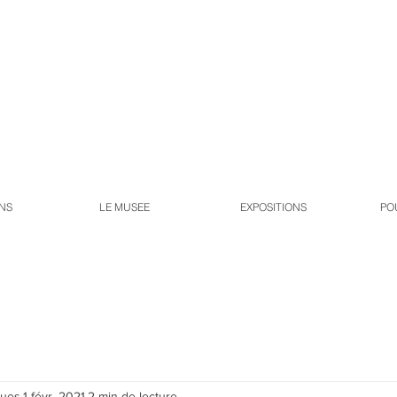
NS
LE MUSEE
EXPOSITIONS
PO
ques
1 févr. 2021
2 min de lecture