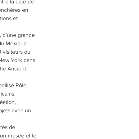
tre la date de 
 enchères en 
tiens et 
t, d’une grande 
 du Mexique. 
 visiteurs du 
 New York dans 
the Ancient 
llisé Pôle 
icains. 
éation, 
bjets avec un 
ités de 
 son musée et le 