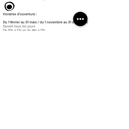
Horaires d’ouverture :
Du 1 février au 31 mars / du 1 novembre au 31 décembre
Ouvert tous les jours
De 10h à 12h et de 14h à 17h
Fermé les jours fériés
Du 1 avril au 13 juillet / du 16 août au 31 octobre
Ouvert tous les jours
De 10h à 12h et de 14h à 18h
Ouvert les jours fériés
Du 14 juillet au 15 août / o
uvert tous les jours
De 10h à 12h30 et de 15h à 19h
Ouvert les jours fériés
Fermeture de la billetterie :
40 minutes avant celle des
portes
Fermeture annuelle au mois de janvier
Accessibilité totale du musée aux personnes à mobilité
réduite