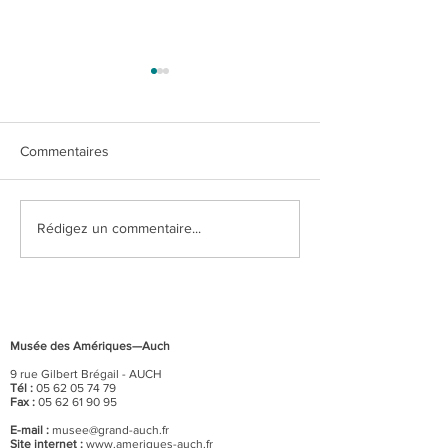
Commentaires
"Dia de los muer
Pérou précolombien, un
Rédigez un commentaire...
autre regard sur le monde
Musée des Amériques—Auch
9 rue Gilbert Brégail - AUCH
Tél :
05 62 05 74 79
Fax :
05 62 61 90 95
E-mail :
musee@grand-auch.fr
Site internet :
www.ameriques-auch.fr