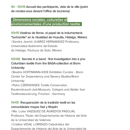
9h - 10h15
Accueil des participants, viste de la ville (point
de rendez-vous devant l'office de tourisme)
Dimensions sociales, culturelles et
environnementales d’une production textile
10h15
Vestirse de flores: el papel de la indumentaria
“tochomite” en la ritualidad de Huautla, Hidalgo, México
| Sandra Jazmín JUAREZ HERNANDEZ Profesora,
Universidad Autónoma del Estado
de Hidalgo, Pachuca de Soto, México
10H45
Secrets in a band : first investigation into a pre-
Columbian textile from the BASA-collection at Bonn
University
| Beatrix HOFFMANN-IHDE Exhibition Curator - Bonn
Center for Dependency and Slavery Studies/Bonn
University
| Petra CZERWINSKE Textile Conservator,
Rautenstrauch-Jost-Museum, Cologne and Atelier fuer
Textilrestaurierung, Frechen - Germany
11H15
Recuperación de la tradición textil en las
comunidades mayas Itzá y Mopán
| Ma. Luisa VAZQUEZ DE ÁGREDOS PASCUAL
Profesora Titular del Departamento de Historia del Arte
de la Universitad de València
| Cristina VIDAL LORENZO Catedrática del
Departamento de Historia del Arte de la Universitad de