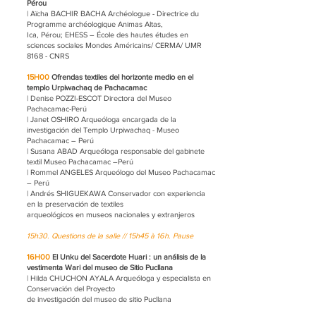
Pérou
| Aïcha BACHIR BACHA Archéologue - Directrice du
Programme archéologique Animas Altas,
Ica, Pérou; EHESS – École des hautes études en
sciences sociales Mondes Américains/ CERMA/ UMR
8168 - CNRS
15H00
Ofrendas textiles del horizonte medio en el
templo Urpiwachaq de Pachacamac
| Denise POZZI-ESCOT Directora del Museo
Pachacamac-Perú
| Janet OSHIRO Arqueóloga encargada de la
investigación del Templo Urpiwachaq - Museo
Pachacamac – Perú
| Susana ABAD Arqueóloga responsable del gabinete
textil Museo Pachacamac –Perú
| Rommel ANGELES Arqueólogo del Museo Pachacamac
– Perú
| Andrés SHIGUEKAWA Conservador con experiencia
en la preservación de textiles
arqueológicos en museos nacionales y extranjeros
15h30. Questions de la salle //
15h45 à 16h. Pause
16H00
El Unku del Sacerdote Huari : un análisis de la
vestimenta Wari del museo de Sitio Pucllana
| Hilda CHUCHON AYALA Arqueóloga y especialista en
Conservación del Proyecto
de investigación del museo de sitio Pucllana