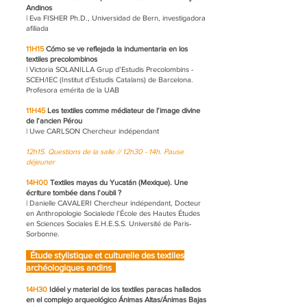
Andinos
| Eva FISHER Ph.D., Universidad de Bern, investigadora
afiliada
11H15
Cómo se ve reflejada la indumentaria en los
textiles precolombinos
| Victoria SOLANILLA Grup d’Estudis Precolombins -
SCEH/IEC (Institut d’Estudis Catalans) de Barcelona.
Profesora emérita de la UAB
11H45
Les textiles comme médiateur de l’image divine
de l’ancien Pérou
| Uwe CARLSON Chercheur indépendant
12h15. Questions de la salle //
12h30 - 14h. Pause
déjeuner
14H00
Textiles mayas du Yucatán (Mexique). Une
écriture tombée dans l’oubli ?
| Danielle CAVALERI Chercheur indépendant, Docteur
en Anthropologie Socialede l’École des Hautes Études
en Sciences Sociales E.H.E.S.S. Université de Paris-
Sorbonne.
Étude stylistique et culturelle des textiles
archéologiques andins
14H30
Idéel y material de los textiles paracas hallados
en el complejo arqueológico Ánimas Altas/Ánimas Bajas