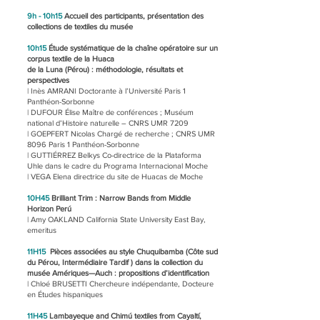
9h - 10h15
Accueil des participants, présentation des
collections de textiles du musée
10h15
Étude systématique de la chaîne opératoire sur un
corpus textile de la Huaca
de la Luna (Pérou) : méthodologie, résultats et
perspectives
| Inès AMRANI Doctorante à l’Université Paris 1
Panthéon-Sorbonne
| DUFOUR Élise Maître de conférences ; Muséum
national d’Histoire naturelle – CNRS UMR 7209
| GOEPFERT Nicolas Chargé de recherche ; CNRS UMR
8096 Paris 1 Panthéon-Sorbonne
| GUTTIÉRREZ Belkys Co-directrice de la Plataforma
Uhle dans le cadre du Programa Internacional Moche
| VEGA Elena directrice du site de Huacas de Moche
10H45
Brilliant Trim : Narrow Bands from Middle
Horizon Perú
| Amy OAKLAND California State University East Bay,
emeritus
11H15
Pièces associées au style Chuquibamba (Côte sud
du Pérou, Intermédiaire Tardif ) dans la collection du
musée Amériques—Auch : propositions d’identification
| Chloé BRUSETTI Chercheure indépendante, Docteure
en Études hispaniques
11H45
Lambayeque and Chimú textiles from Cayaltí,