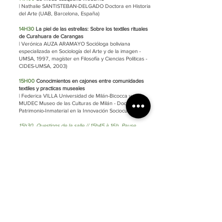
| Nathalie SANTISTEBAN-DELGADO Doctora en Historia
del Arte (UAB, Barcelona, España)
14H30
La piel de las estrellas: Sobre los textiles rituales
de Curahuara de Carangas
| Verónica AUZA ARAMAYO Socióloga boliviana
especializada en Sociología del Arte y de la imagen -
UMSA, 1997, magíster en Filosofía y Ciencias Políticas -
CIDES-UMSA, 2003)
15H00
Conocimientos en cajones entre comunidades
textiles y practicas museales
| Federica VILLA Universidad de Milán-Bicocca y
MUDEC Museo de las Culturas de Milán - Doctorado en
Patrimonio-Inmaterial en la Innovación Sociocultural
15h30. Questions de la salle // 15h45 à 16h. Pause
16H00
Los costales como ayuda navegacional durante
los viajes inter-ecológicos entre los caravaneros de
llamos de Tumaykuri, Ayllu Macha, Norte de Potosí
| Cassandra TORRICO Independent scholar - BA Antioch
College 1984, MA University of Chicago
16H30
To what extent does Trade guarantee Peace
between Neighbours ?
| Marianne CARDALE DE SCHRIMPF Investigadora,
Fundación procalima, Bogotá, Colombia
| Beatriz DEVIA CASTILLO Profesora. Universidad