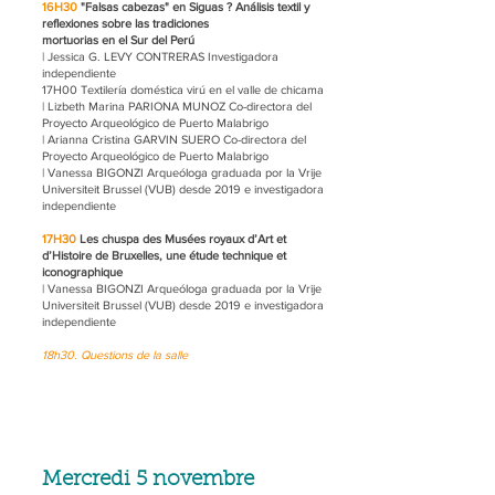
16H30
"Falsas cabezas" en Siguas ? Análisis textil y
reflexiones sobre las tradiciones
mortuorias en el Sur del Perú
| Jessica G. LEVY CONTRERAS Investigadora
independiente
17H00 Textilería doméstica virú en el valle de chicama
| Lizbeth Marina PARIONA MUNOZ Co-directora del
Proyecto Arqueológico de Puerto Malabrigo
| Arianna Cristina GARVIN SUERO Co-directora del
Proyecto Arqueológico de Puerto Malabrigo
| Vanessa BIGONZI Arqueóloga graduada por la Vrije
Universiteit Brussel (VUB) desde 2019 e investigadora
independiente
17H30
Les chuspa des Musées royaux d’Art et
d’Histoire de Bruxelles, une étude technique et
iconographique
| Vanessa BIGONZI Arqueóloga graduada por la Vrije
Universiteit Brussel (VUB) desde 2019 e investigadora
independiente
18h30. Questions de la salle
Mercredi 5 novembre