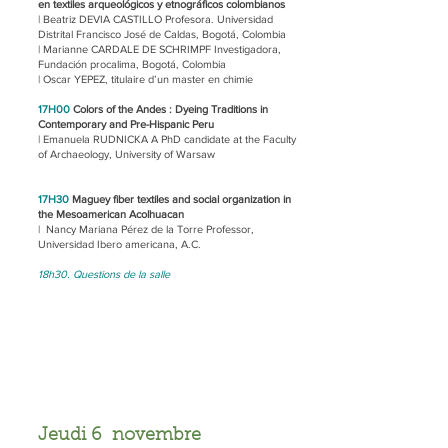
en textiles arqueológicos y etnográficos colombianos
| Beatriz DEVIA CASTILLO Profesora. Universidad
Distrital Francisco José de Caldas, Bogotá, Colombia
| Marianne CARDALE DE SCHRIMPF Investigadora,
Fundación procalima, Bogotá, Colombia
| Oscar YEPEZ, titulaire d’un master en chimie
17H00
Colors of the Andes : Dyeing Traditions in
Contemporary and Pre-Hispanic Peru
| Emanuela RUDNICKA A PhD candidate at the Faculty
of Archaeology, University of Warsaw
17H30
Maguey fiber textiles and social organization in
the Mesoamerican Acolhuacan
|
Nancy Mariana Pérez de la Torre Professor,
Universidad Ibero americana, A.C.
18h30. Questions de la salle
Jeudi 6 novembre