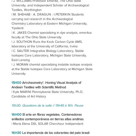
| J. WILLIAMS Professor Emerita, The Ohio State
University, and Independent Scholar of Archaeological
Textiles, Worthington
| M. SHEHAB - A. DRAGUN - I.PETERKIN Students
carrying out research in the Archaeological
Chemistry Laboratory at Eastern Michigan University,
Ypsilanti
| K. JAKES Chemist specializing in dye analysis, emeritus
faculty at The Ohio State University
| J. SOUTHON Runs the Keck Carbon Cycle AMS,
laboratory at the University of California, Irvine
| C. SAUTER Integrative Biology Laboratory, Stable
Isotopes Core Laboratory, Michigan State University,
East Lansing
| J. MORAN chemist specializing instable isotope analysis
at the Stable Isotopes Core Laboratory at Michigan State
University
15H00
Art-cheometry’: Honing Visual Analysis of
Andean Textiles with Scientific Method
| Kyle MARINI Pennsylvania State University, Ph.D.
Candidate of Art History
15h30. Questions de la salle // 15h45 à 16h. Pause
16H00
El arte en fibras vegetales. Contenedores
anillados contemporáneos en tierras altas andinas
| Maria Elena DEL SOLAR Chercheur indépendant
16H30
La importancia de los colorantes del palo brasil