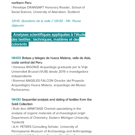
northern Peru
| Penelope DRANSART Honorary Reader, School of
Social Science, University of Aberdeen, Scotland
12h15. Questions de la salle // 12h30 - 14h. Pause
déjeuner
Analyses scientifiques appliquées à l’étude
des textiles : techniques, matières et des
colorants
14H00
Bolsas y talegas de huaca Malena, valle de Asia,
costa central del Peru
| Vanessa BIGONZI Arqueóloga graduada por la Vrije
Universiteit Brussel (VUB) desde 2019 e investigadora
independiente
| Rommel ANGELES FALCON Director del Proyecto
Arqueológico Huaca Malena, arqueólogo del Museo
Pachacamac
14H30
Sequential analysis and dating of textiles from the
Soldi Collection
| Ruth Ann ARMITAGE Chemist specializing in the
analysis of organic materials of archaeological origin
Department of Chemistry, Eastern Michigan University,
Ypsilanti)
| A.H. PETERS Consulting Scholar, University of
Pennsylvania Museum of Archaeology and Anthropology