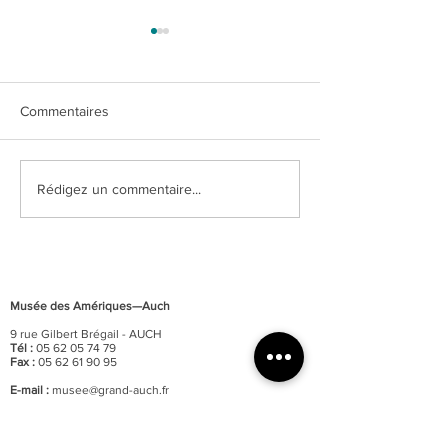
Commentaires
Pérou précolombien, un
Xème Journées
Rédigez un commentaire...
autre regard sur le monde
internationales su
textiles précolom
amérindiens
Musée des Amériques—Auch
9 rue Gilbert Brégail - AUCH
Tél :
05 62 05 74 79
Fax :
05 62 61 90 95
E-mail :
musee@grand-auch.fr
Site internet :
www.ameriques-auch.fr