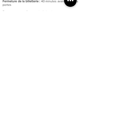
Fermeture de la billetterie :
40 minutes avant celle des
portes
Fermeture annuelle au mois de janvier
Accessibilité totale du musée aux personnes à mobilité
réduite
Parking du quai Lissagaray à proximité (300 mètres)
En savoir +
Tarification :
Plein tarif : 6 €
Tarif réduit : 3 €
Gratuité pour les moins de 18 ans et demandeurs
d’emploi.
Gratuité d’entrée le premier week-end de chaque mois.