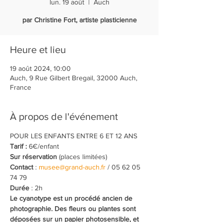
lun. 19 août
  |  
Auch
par Christine Fort, artiste plasticienne
Heure et lieu
19 août 2024, 10:00
Auch, 9 Rue Gilbert Bregail, 32000 Auch,
France
À propos de l'événement
POUR LES ENFANTS ENTRE 6 ET 12 ANS 
Tarif :
 6€/enfant
Sur réservation
 (places limitées)
Contact
 : 
musee@grand-auch.fr
 / 05 62 05 
74 79
Durée
 : 2h
Le cyanotype est un procédé ancien de 
photographie. Des fleurs ou plantes sont 
déposées sur un papier photosensible, et 