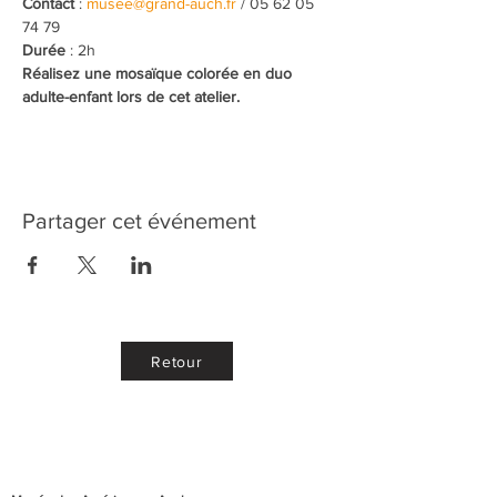
Contact
 : 
musee@grand-auch.fr
 / 05 62 05 
74 79
Durée
 : 2h
Réalisez une mosaïque colorée en duo 
adulte-enfant lors de cet atelier.
Partager cet événement
Retour