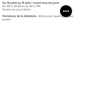
Du 14 juillet au 15 août / o
uvert tous les jours
De 10h à 12h30 et de 15h à 19h
Ouvert les jours fériés
Fermeture de la billetterie :
40 minutes avant celle des
portes
Fermeture annuelle au mois de janvier
Accessibilité totale du musée aux personnes à mobilité
réduite
Parking du quai Lissagaray à proximité (300 mètres)
En savoir +
Tarification :
Plein tarif : 6 €
Tarif réduit : 3 €
Gratuité pour les moins de 18 ans et demandeurs
d’emploi.
Gratuité d’entrée le premier week-end de chaque mois.