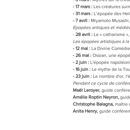
- 17 mars :
 Les créatures surn
- 31 mars :
 L’épopée des Heik
- 7 avril : 
Miyamoto Musashi, 
Epopées antiques et médiéval
-
 28 avril :
 Le « catharisme »
Les épopées artistiques à l
- 12 mai :
 La Divine Comédie
- 26 mai :
 Ossian, une épopé
- 2 juin : 
L'épopée napoléonie
- 16 juin :
 Le mythe de la Tou
- 23 juin :
 Le nombre d'or, l
Pendant ce cycle de confére
Maël Leroyer, 
guide confére
Amélie Roptin Neyron,
 guid
Christophe Balagna, 
maître 
Anita Henry, 
guide conféren