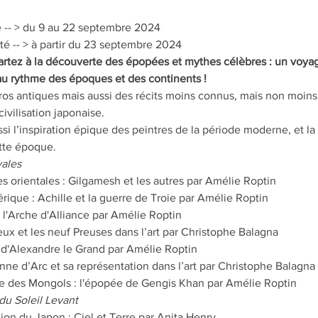
 -- > du 9 au 22 septembre 2024
té -- > à partir du 23 septembre 2024
rtez à la découverte des épopées et mythes célèbres : un voyage
 au rythme des époques et des continents !
ros antiques mais aussi des récits moins connus, mais non moins 
ivilisation japonaise.
i l’inspiration épique des peintres de la période moderne, et la
ette époque.
ales
s orientales : Gilgamesh et les autres par Amélie Roptin
ique : Achille et la guerre de Troie par Amélie Roptin
 l'Arche d'Alliance par Amélie Roptin
eux et les neuf Preuses dans l’art par Christophe Balagna
d'Alexandre le Grand par Amélie Roptin
ne d’Arc et sa représentation dans l’art par Christophe Balagna
ète des Mongols : l'épopée de Gengis Khan par Amélie Roptin
u Soleil Levant
tion du Japon : Ciel et Terre par Anita Henry