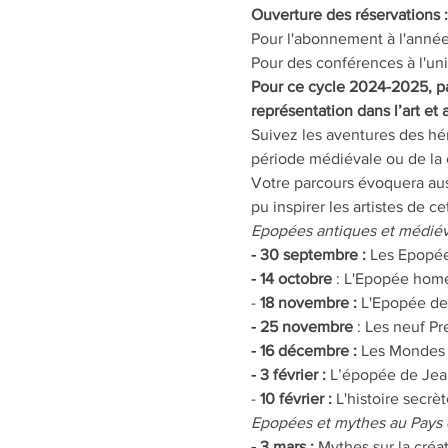
Ouverture des réservations :
Pour l'abonnement à l'année
Pour des conférences à l'uni
Pour ce cycle 2024-2025, pa
représentation dans l’art et
Suivez les aventures des hé
période médiévale ou de la c
Votre parcours évoquera auss
pu inspirer les artistes de c
Epopées antiques et médiév
- 30 septembre :
 Les Epopée
- 14 octobre 
: L'Epopée homér
-
 18 novembre :
 L'Epopée de
- 25 novembre 
: Les neuf Pr
- 16 décembre :
 Les Mondes 
- 3 février :
 L’épopée de Jean
-
 10 février :
 L'histoire secr
Epopées et mythes au Pays d
- 3 mars :
 Mythes sur la créa