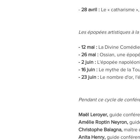
-
 28 avril :
 Le « catharisme »
Les épopées artistiques à l
- 12 mai :
 La Divine Comédie
- 26 mai :
 Ossian, une épopé
- 2 juin : 
L'épopée napoléonie
- 16 juin :
 Le mythe de la Tou
- 23 juin :
 Le nombre d'or, l
Pendant ce cycle de confére
Maël Leroyer, 
guide confére
Amélie Roptin Neyron,
 guid
Christophe Balagna, 
maître 
Anita Henry, 
guide conféren