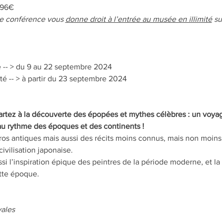
 96€
e conférence vous 
donne droit à l’entrée au musée en illimité
 s
 -- > du 9 au 22 septembre 2024
té -- > à partir du 23 septembre 2024
rtez à la découverte des épopées et mythes célèbres : un voyage
 au rythme des époques et des continents !
ros antiques mais aussi des récits moins connus, mais non moins 
ivilisation japonaise.
i l’inspiration épique des peintres de la période moderne, et la
ette époque.
ales