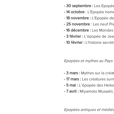
- 30 septembre :
 Les Epopée
- 14 octobre 
: L'Epopée homér
-
 18 novembre :
 L'Epopée de
- 25 novembre 
: Les neuf Pr
- 16 décembre :
 Les Mondes 
- 3 février :
 L’épopée de Jean
-
 10 février :
 L'histoire secr
Epopées et mythes au Pays d
- 3 mars :
 Mythes sur la créa
- 17 mars :
 Les créatures surn
- 5 mai :
 L’épopée des Heike 
- 7 avril : 
Miyamoto Musashi, 
Epopées antiques et médiéval