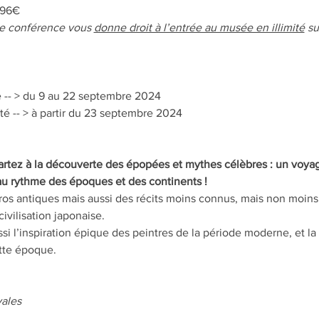
 96€
e conférence vous 
donne droit à l’entrée au musée en illimité
 s
 -- > du 9 au 22 septembre 2024
té -- > à partir du 23 septembre 2024
rtez à la découverte des épopées et mythes célèbres : un voyage
 au rythme des époques et des continents !
ros antiques mais aussi des récits moins connus, mais non moins 
ivilisation japonaise.
i l’inspiration épique des peintres de la période moderne, et la
ette époque.
ales