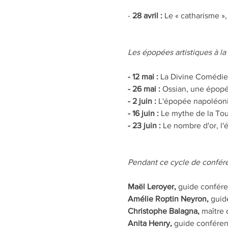
-
 28 avril :
 Le « catharisme »
Les épopées artistiques à l
- 12 mai :
 La Divine Comédie
- 26 mai :
 Ossian, une épopé
- 2 juin : 
L'épopée napoléonie
- 16 juin :
 Le mythe de la Tou
- 23 juin :
 Le nombre d'or, l
Pendant ce cycle de confére
Maël Leroyer, 
guide confére
Amélie Roptin Neyron,
 guid
Christophe Balagna, 
maître 
Anita Henry, 
guide conféren