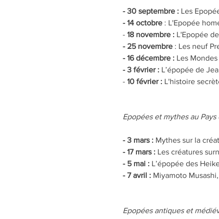
- 30 septembre :
 Les Epopée
- 14 octobre 
: L'Epopée homér
-
 18 novembre :
 L'Epopée de
- 25 novembre 
: Les neuf Pr
- 16 décembre :
 Les Mondes 
- 3 février :
 L’épopée de Jean
-
 10 février :
 L'histoire secr
Epopées et mythes au Pays d
- 3 mars :
 Mythes sur la créa
- 17 mars :
 Les créatures surn
- 5 mai :
 L’épopée des Heike 
- 7 avril : 
Miyamoto Musashi, 
Epopées antiques et médiéval