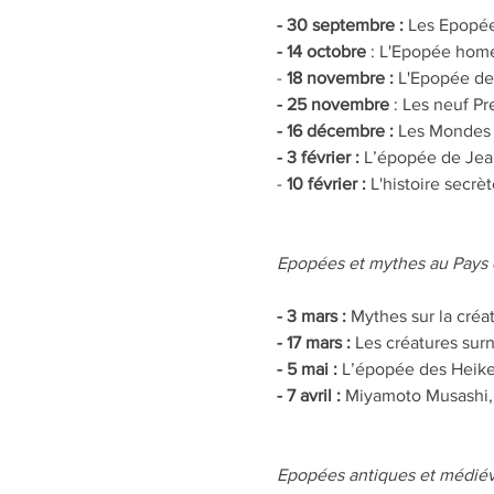
- 30 septembre :
 Les Epopée
- 14 octobre 
: L'Epopée homér
-
 18 novembre :
 L'Epopée de
- 25 novembre 
: Les neuf Pr
- 16 décembre :
 Les Mondes 
- 3 février :
 L’épopée de Jean
-
 10 février :
 L'histoire secr
Epopées et mythes au Pays d
- 3 mars :
 Mythes sur la créa
- 17 mars :
 Les créatures surn
- 5 mai :
 L’épopée des Heike 
- 7 avril : 
Miyamoto Musashi, 
Epopées antiques et médiéval