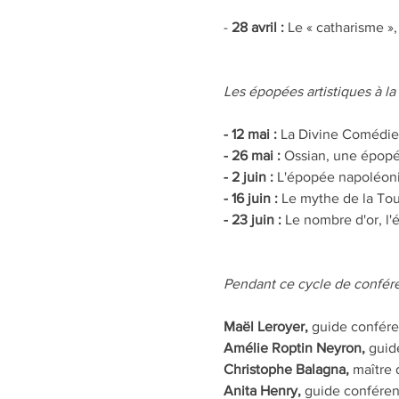
-
 28 avril :
 Le « catharisme »
Les épopées artistiques à l
- 12 mai :
 La Divine Comédie
- 26 mai :
 Ossian, une épopé
- 2 juin : 
L'épopée napoléonie
- 16 juin :
 Le mythe de la Tou
- 23 juin :
 Le nombre d'or, l
Pendant ce cycle de confére
Maël Leroyer, 
guide confére
Amélie Roptin Neyron,
 guid
Christophe Balagna, 
maître 
Anita Henry, 
guide conféren