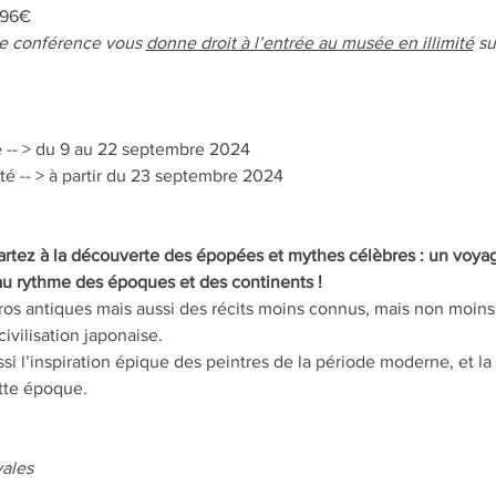
 96€
e conférence vous 
donne droit à l’entrée au musée en illimité
 s
 -- > du 9 au 22 septembre 2024
té -- > à partir du 23 septembre 2024
rtez à la découverte des épopées et mythes célèbres : un voyage
 au rythme des époques et des continents !
ros antiques mais aussi des récits moins connus, mais non moins 
ivilisation japonaise.
i l’inspiration épique des peintres de la période moderne, et la
ette époque.
ales