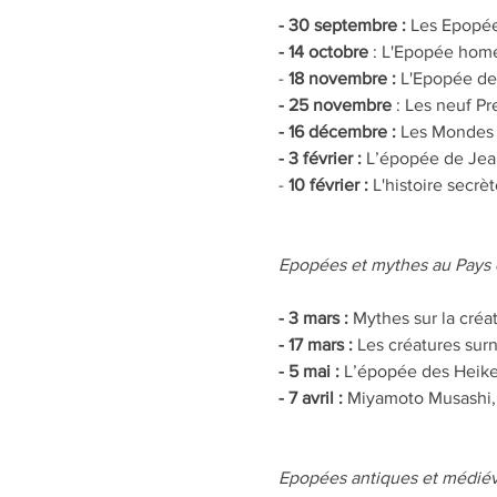
- 30 septembre :
 Les Epopée
- 14 octobre 
: L'Epopée homér
-
 18 novembre :
 L'Epopée de
- 25 novembre 
: Les neuf Pr
- 16 décembre :
 Les Mondes 
- 3 février :
 L’épopée de Jean
-
 10 février :
 L'histoire secr
Epopées et mythes au Pays d
- 3 mars :
 Mythes sur la créa
- 17 mars :
 Les créatures surn
- 5 mai :
 L’épopée des Heike 
- 7 avril : 
Miyamoto Musashi, 
Epopées antiques et médiéval