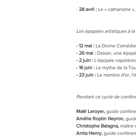
-
 28 avril :
 Le « catharisme »
Les épopées artistiques à l
- 12 mai :
 La Divine Comédie
- 26 mai :
 Ossian, une épopé
- 2 juin : 
L'épopée napoléonie
- 16 juin :
 Le mythe de la Tou
- 23 juin :
 Le nombre d'or, l
Pendant ce cycle de confére
Maël Leroyer, 
guide confére
Amélie Roptin Neyron,
 guid
Christophe Balagna, 
maître 
Anita Henry, 
guide conféren