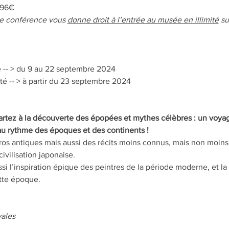
 96€
e conférence vous 
donne droit à l’entrée au musée en illimité
 s
 -- > du 9 au 22 septembre 2024
té -- > à partir du 23 septembre 2024
rtez à la découverte des épopées et mythes célèbres : un voyage
 au rythme des époques et des continents !
ros antiques mais aussi des récits moins connus, mais non moins 
ivilisation japonaise.
i l’inspiration épique des peintres de la période moderne, et la
ette époque.
ales