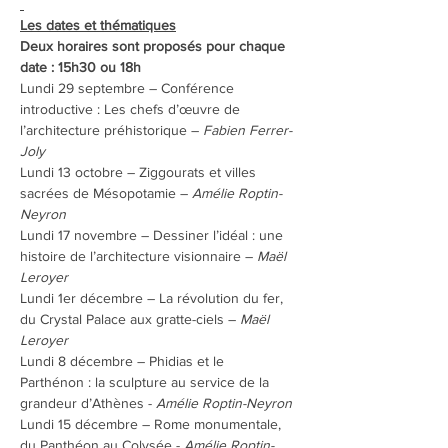
Les dates et thématiques
Deux horaires sont proposés pour chaque 
date : 15h30 ou 18h
Lundi 29 septembre – Conférence 
introductive : Les chefs d’œuvre de 
l’architecture préhistorique – 
Fabien Ferrer-
Joly
Lundi 13 octobre – Ziggourats et villes 
sacrées de Mésopotamie – 
Amélie Roptin-
Neyron
Lundi 17 novembre – Dessiner l’idéal : une 
histoire de l’architecture visionnaire – 
Maël 
Leroyer
Lundi 1er décembre – La révolution du fer, 
du Crystal Palace aux gratte-ciels – 
Maël 
Leroyer
Lundi 8 décembre – Phidias et le 
Parthénon : la sculpture au service de la 
grandeur d’Athènes - 
Amélie Roptin-Neyron
Lundi 15 décembre – Rome monumentale, 
du Panthéon au Colysée - 
Amélie Roptin-