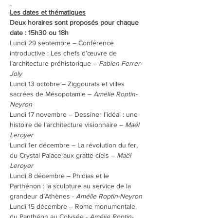
Les dates et thématiques
Deux horaires sont proposés pour chaque 
date : 15h30 ou 18h
Lundi 29 septembre – Conférence 
introductive : Les chefs d’œuvre de 
l’architecture préhistorique – 
Fabien Ferrer-
Joly
Lundi 13 octobre – Ziggourats et villes 
sacrées de Mésopotamie – 
Amélie Roptin-
Neyron
Lundi 17 novembre – Dessiner l’idéal : une 
histoire de l’architecture visionnaire – 
Maël 
Leroyer
Lundi 1er décembre – La révolution du fer, 
du Crystal Palace aux gratte-ciels – 
Maël 
Leroyer
Lundi 8 décembre – Phidias et le 
Parthénon : la sculpture au service de la 
grandeur d’Athènes - 
Amélie Roptin-Neyron
Lundi 15 décembre – Rome monumentale, 
du Panthéon au Colysée - 
Amélie Roptin-