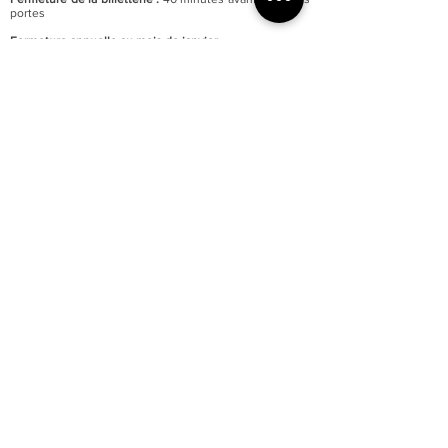
portes
Fermeture annuelle au mois de janvier
Accessibilité totale du musée aux personnes à mobilité
réduite
Parking du quai Lissagaray à proximité (300 mètres)
En savoir +
Tarification :
Plein tarif : 6 €
Tarif réduit : 3 €
Gratuité pour les moins de 18 ans et demandeurs
d’emploi.
Gratuité d’entrée le premier week-end de chaque mois.