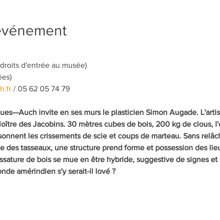
'événement
 droits d'entrée au musée) 
ées)
.fr
 / 05 62 05 74 79
s—Auch invite en ses murs le plasticien Simon Augade. L'artiste
oître des Jacobins. 30 mètres cubes de bois, 200 kg de clous, l'
sonnent les crissements de scie et coups de marteau. Sans relâc
e des tasseaux, une structure prend forme et possession des lieu
ature de bois se mue en être hybride, suggestive de signes et 
de amérindien s'y serait-il lové ?