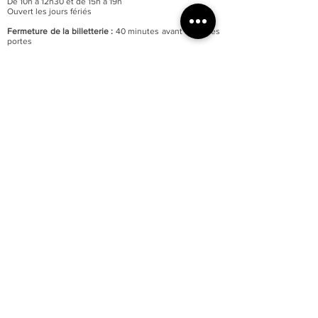
De 10h à 12h30 et de 15h à 19h
Ouvert les jours fériés
Fermeture de la billetterie :
40 minutes avant celle des
portes
Fermeture annuelle au mois de janvier
Accessibilité totale du musée aux personnes à mobilité
réduite
Parking du quai Lissagaray à proximité (300 mètres)
En savoir +
Tarification :
Plein tarif : 6 €
Tarif réduit : 3 €
Gratuité pour les moins de 18 ans et demandeurs
d’emploi.
Gratuité d’entrée le premier week-end de chaque mois.