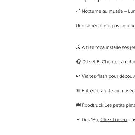
🌙 Nocturne au musée – Lun
Une soirée d’été pas comme 
🎲 
A ti te toca 
installe ses j
🎧 DJ set 
El Chente : 
ambian
👀 Visites-flash pour découv
🎟️ Entrée gratuite au musée
🍽️ Foodtruck 
Les petits plat
🍷 Dès 18h, 
Chez Lucien
, ca