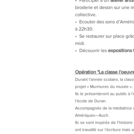
•  Participer à un 
atelier arti
broderie et dessin sur une i
collective.
•  Ecouter des sons d’Améri
à 22h30.
•  Se restaurer sur place grâ
midi. 
•  Découvrir les 
expositions
Opération "La classe l'oeuv
Durant l’année scolaire, la clas
projet « Murmures du musée ».
Ils le présenteront au public à 
l’école de Duran.
Accompagnés de la médiatrice d
Amériques—Auch.
Ils se sont inspirés de l’histoi
ont travaillé sur l’écriture mais