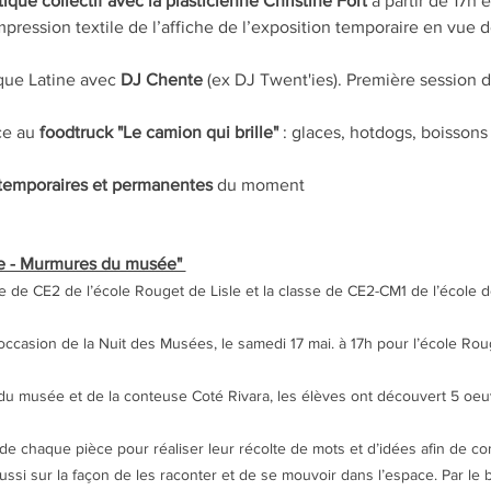
stique collectif avec la plasticienne Christine Fort
 à partir de 17h 
mpression textile de l’affiche de l’exposition temporaire en vue 
que Latine avec 
DJ Chente
 (ex DJ Twent'ies). Première session 
ce au 
foodtruck "Le camion qui brille"
 : glaces, hotdogs, boissons 
 temporaires et permanentes
 du moment
re - Murmures du musée" 
se de CE2 de l’école Rouget de Lisle et la classe de CE2-CM1 de l’école d
l’occasion de la Nuit des Musées, le samedi 17 mai. à 17h pour l’école Ro
u musée et de la conteuse Coté Rivara, les élèves ont découvert 5 oe
re de chaque pièce pour réaliser leur récolte de mots et d’idées afin de c
 aussi sur la façon de les raconter et de se mouvoir dans l’espace. Par le bi