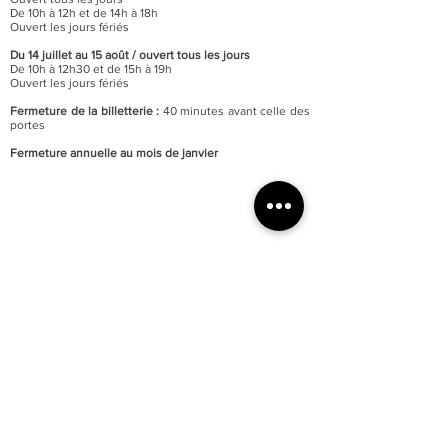
De 10h à 12h et de 14h à 18h
Ouvert les jours fériés
Du 14 juillet au 15 août / o
uvert tous les jours
De 10h à 12h30 et de 15h à 19h
Ouvert les jours fériés
Fermeture de la billetterie :
40 minutes avant celle des
portes
Fermeture annuelle au mois de janvier
Accessibilité totale du musée aux personnes à mobilité
réduite
Parking du quai Lissagaray à proximité (300 mètres)
En savoir +
Tarification :
Plein tarif : 6 €
Tarif réduit : 3 €
Gratuité pour les moins de 18 ans et demandeurs
d’emploi.
Gratuité d’entrée le premier week-end de chaque mois.