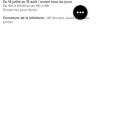
Du 14 juillet au 15 août / o
uvert tous les jours
De 10h à 12h30 et de 15h à 19h
Ouvert les jours fériés
Fermeture de la billetterie :
40 minutes avant celle des
portes
Fermeture annuelle au mois de janvier
Accessibilité totale du musée aux personnes à mobilité
réduite
Parking du quai Lissagaray à proximité (300 mètres)
En savoir +
Tarification :
Plein tarif : 6 €
Tarif réduit : 3 €
Gratuité pour les moins de 18 ans et demandeurs
d’emploi.
Gratuité d’entrée le premier week-end de chaque mois.