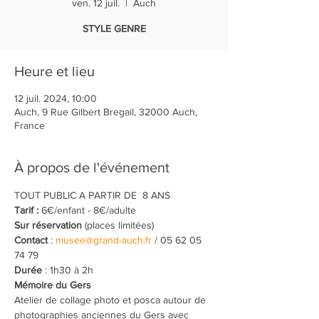
ven. 12 juil.
  |  
Auch
STYLE GENRE
Heure et lieu
12 juil. 2024, 10:00
Auch, 9 Rue Gilbert Bregail, 32000 Auch,
France
À propos de l'événement
TOUT PUBLIC A PARTIR DE  8 ANS
Tarif :
 6€/enfant - 8€/adulte
Sur réservation
 (places limitées)
Contact
 : 
musee@grand-auch.fr
 / 05 62 05 
74 79
Durée
 : 1h30 à 2h
Mémoire du Gers
Atelier de collage photo et posca autour de 
photographies anciennes du Gers avec 