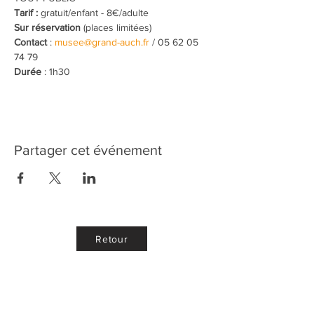
Tarif :
 gratuit/enfant - 8€/adulte
Sur réservation
 (places limitées)
Contact
 : 
musee@grand-auch.fr
 / 05 62 05 
74 79
Durée
 : 1h30
Partager cet événement
Retour