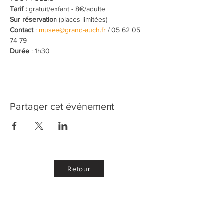
Tarif :
 gratuit/enfant - 8€/adulte
Sur réservation
 (places limitées)
Contact
 : 
musee@grand-auch.fr
 / 05 62 05 
74 79
Durée
 : 1h30
Partager cet événement
Retour