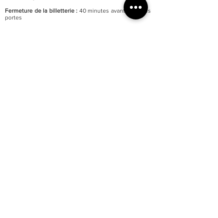
Fermeture de la billetterie :
40 minutes avant celle des
portes
Fermeture annuelle au mois de janvier
Accessibilité totale du musée aux personnes à mobilité
réduite
Parking du quai Lissagaray à proximité (300 mètres)
En savoir +
Tarification :
Plein tarif : 6 €
Tarif réduit : 3 €
Gratuité pour les moins de 18 ans et demandeurs
d’emploi.
Gratuité d’entrée le premier week-end de chaque mois.