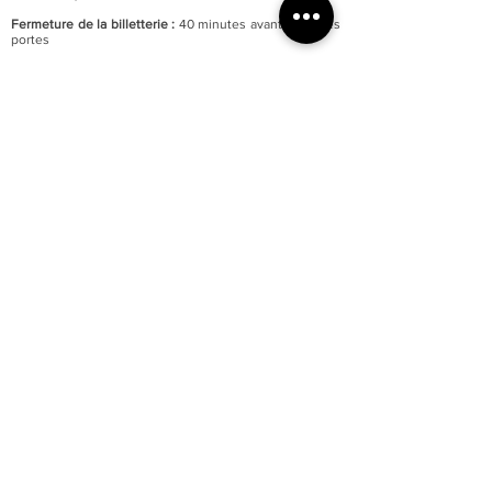
Fermeture de la billetterie :
40 minutes avant celle des
portes
Fermeture annuelle au mois de janvier
Accessibilité totale du musée aux personnes à mobilité
réduite
Parking du quai Lissagaray à proximité (300 mètres)
En savoir +
Tarification :
Plein tarif : 6 €
Tarif réduit : 3 €
Gratuité pour les moins de 18 ans et demandeurs
d’emploi.
Gratuité d’entrée le premier week-end de chaque mois.