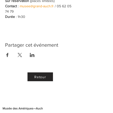
Sur réservation
 (places limitées)
Contact
 : 
musee@grand-auch.fr
 / 05 62 05 
74 79
Durée
 : 1h30
Partager cet événement
Retour
Musée des Amériques—Auch