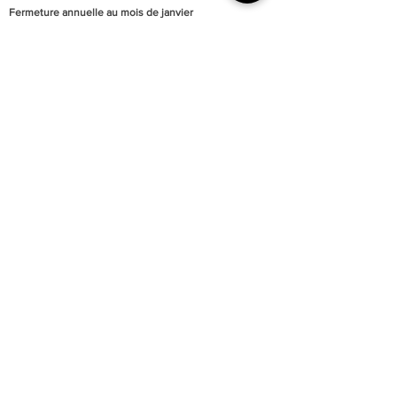
Fermeture annuelle au mois de janvier
Accessibilité totale du musée aux personnes à mobilité
réduite
Parking du quai Lissagaray à proximité (300 mètres)
En savoir +
Tarification :
Plein tarif : 6 €
Tarif réduit : 3 €
Gratuité pour les moins de 18 ans et demandeurs
d’emploi.
Gratuité d’entrée le premier week-end de chaque mois.