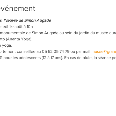
'événement
es, l’œuvre de Simon Augade
amedi 1
 août à 10h
er
 monumentale de Simon Augade au sein du jardin du musée dur
nto (Ananta Yoga).
e yoga.
 fortement conseillée au 05 62 05 74 79 ou par mail 
musee@grand
6€ pour les adolescents (12 à 17 ans). En cas de pluie, la séance p