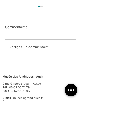
Commentaires
"Dia de los muer
Pérou précolombien, un
Rédigez un commentaire...
autre regard sur le monde
Musée des Amériques—Auch
9 rue Gilbert Brégail - AUCH
Tél :
05 62 05 74 79
Fax :
05 62 61 90 95
E-mail :
musee@grand-auch.fr
Site internet :
www.ameriques-auch.fr